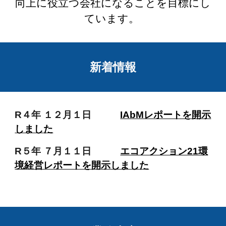
向上に役立つ会社になることを目標にし
ています。
新着情報
R４年 １２月１日
IAbMレポートを開示
しました
R５年 ７
月
１１
日
エコアクション21環
境経営レポートを開示しました